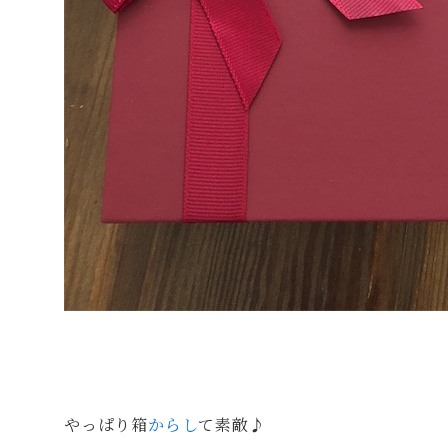
やっぱり箱
からし
て素敵♪